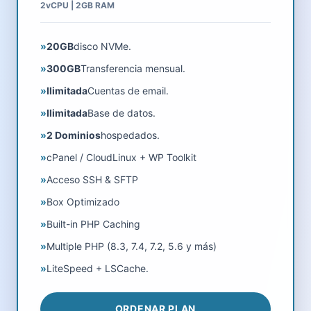
2vCPU | 2GB RAM
»
20GB
disco NVMe.
»
300GB
Transferencia mensual.
»
Ilimitada
Cuentas de email.
»
Ilimitada
Base de datos.
»
2 Dominios
hospedados.
»
cPanel / CloudLinux + WP Toolkit
»
Acceso SSH & SFTP
»
Box Optimizado
»
Built-in PHP Caching
»
Multiple PHP (8.3, 7.4, 7.2, 5.6 y más)
»
LiteSpeed + LSCache.
ORDENAR PLAN