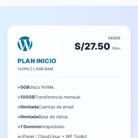
DESDE
S/27.50
/Mes
PLAN INICIO
1vCPU | 1,5GB RAM
»
5GB
disco NVMe.
»
100GB
Transferencia mensual.
»
Ilimitada
Cuentas de email.
»
Ilimitada
Base de datos.
»
1 Dominio
hospedado.
»
cPanel / CloudLinux + WP Toolkit