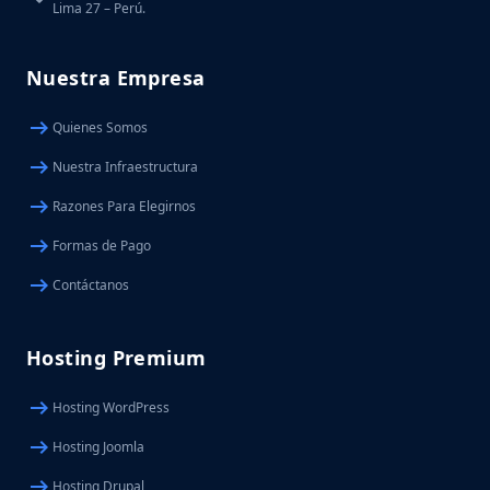
Lima 27 – Perú.
Nuestra Empresa
arrow_right_alt
Quienes Somos
arrow_right_alt
Nuestra Infraestructura
arrow_right_alt
Razones Para Elegirnos
arrow_right_alt
Formas de Pago
arrow_right_alt
Contáctanos
Hosting Premium
arrow_right_alt
Hosting WordPress
arrow_right_alt
Hosting Joomla
arrow_right_alt
Hosting Drupal