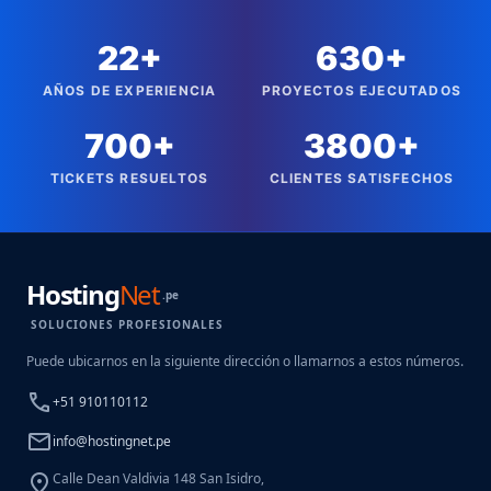
22+
630+
AÑOS DE EXPERIENCIA
PROYECTOS EJECUTADOS
700+
3800+
TICKETS RESUELTOS
CLIENTES SATISFECHOS
Hosting
Net
.pe
SOLUCIONES PROFESIONALES
Puede ubicarnos en la siguiente dirección o llamarnos a estos números.
call
+51 910110112
mail
info@hostingnet.pe
location_on
Calle Dean Valdivia 148 San Isidro,