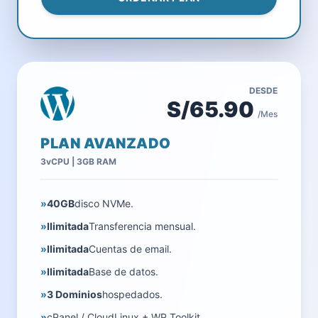
DESDE
S/65.90
/Mes
PLAN AVANZADO
3vCPU | 3GB RAM
»
40GB
disco NVMe.
»
Ilimitada
Transferencia mensual.
»
Ilimitada
Cuentas de email.
»
Ilimitada
Base de datos.
»
3 Dominios
hospedados.
»
cPanel / CloudLinux + WP Toolkit