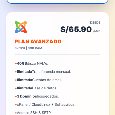
DESDE
S/65.90
/Mes
PLAN AVANZADO
3vCPU | 3GB RAM
»
40GB
disco NVMe.
»
Ilimitada
Transferencia mensual.
»
Ilimitada
Cuentas de email.
»
Ilimitada
Base de datos.
»
3 Dominios
hospedados.
»
cPanel / CloudLinux + Softaculous
»
Acceso SSH & SFTP