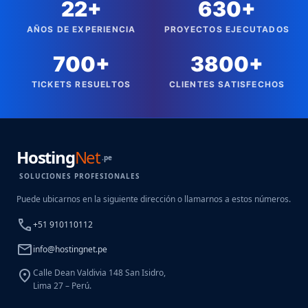
22+
630+
AÑOS DE EXPERIENCIA
PROYECTOS EJECUTADOS
700+
3800+
TICKETS RESUELTOS
CLIENTES SATISFECHOS
Hosting
Net
.pe
SOLUCIONES PROFESIONALES
Puede ubicarnos en la siguiente dirección o llamarnos a estos números.
call
+51 910110112
mail
info@hostingnet.pe
location_on
Calle Dean Valdivia 148 San Isidro,
Lima 27 – Perú.