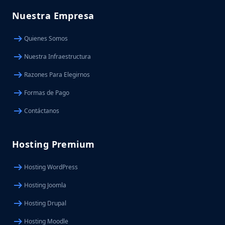
Nuestra Empresa
arrow_right_alt
Quienes Somos
arrow_right_alt
Nuestra Infraestructura
arrow_right_alt
Razones Para Elegirnos
arrow_right_alt
Formas de Pago
arrow_right_alt
Contáctanos
Hosting Premium
arrow_right_alt
Hosting WordPress
arrow_right_alt
Hosting Joomla
arrow_right_alt
Hosting Drupal
arrow_right_alt
Hosting Moodle