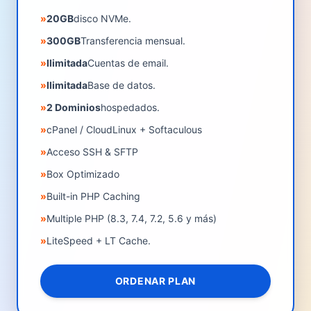
»
20GB
disco NVMe.
»
300GB
Transferencia mensual.
»
Ilimitada
Cuentas de email.
»
Ilimitada
Base de datos.
»
2 Dominios
hospedados.
»
cPanel / CloudLinux + Softaculous
»
Acceso SSH & SFTP
»
Box Optimizado
»
Built-in PHP Caching
»
Multiple PHP (8.3, 7.4, 7.2, 5.6 y más)
»
LiteSpeed + LT Cache.
ORDENAR PLAN