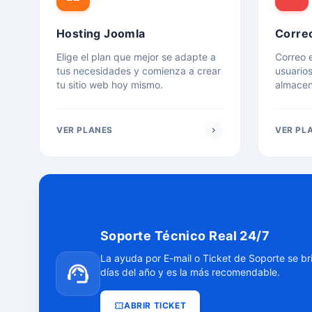
Hosting Joomla
Corre
Elige el plan que mejor se adapte a
Correo e
tus necesidades y comienza a crear
usuario
tu sitio web hoy mismo.
almacen
VER PLANES
chevron_right
VER PL
Soporte Técnico Real 24/7
La ayuda por E-mail o Ticket de Soporte se br
support_agent
días del año y es la más recomendable.
confirmation_number
ABRIR TICKET