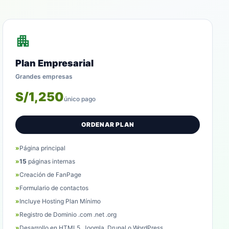
apartment
Plan Empresarial
Grandes empresas
S/1,250
único pago
ORDENAR PLAN
»
Página principal
»
15
páginas internas
»
Creación de FanPage
»
Formulario de contactos
»
Incluye Hosting Plan Mínimo
»
Registro de Dominio .com .net .org
»
Desarrollo en HTML5, Joomla, Drupal o WordPress