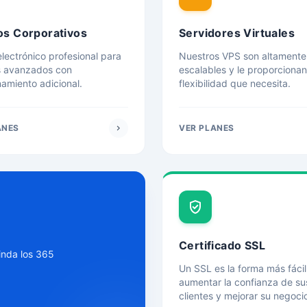
os Corporativos
Servidores Virtuales
lectrónico profesional para
Nuestros VPS son altamente
s avanzados con
escalables y le proporcionan
amiento adicional.
flexibilidad que necesita.
ANES
chevron_right
VER PLANES
gpp_good
Certificado SSL
inda los 365
Un SSL es la forma más fácil
aumentar la confianza de su
clientes y mejorar su negoci