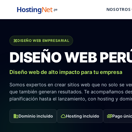
Hosting
Net
NOSOTROS
.pe
keyboar
design_services
DISEÑO WEB EMPRESARIAL
DISEÑO WEB PER
Diseño web de alto impacto para tu empresa
Somos expertos en crear sitios web que no solo se ven
que también generan resultados. Te acompañamos des
planificación hasta el lanzamiento, con hosting y domin
domain
cloud
payments
Dominio incluido
Hosting incluido
Pago úni