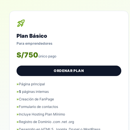
rocket_launch
Plan Básico
Para emprendedores
S/750
único pago
ORDENAR PLAN
»
Página principal
»
5
páginas internas
»
Creación de FanPage
»
Formulario de contactos
»
Incluye Hosting Plan Mínimo
»
Registro de Dominio .com .net .org
»
Desarrollo en HTML5, Joomla, Drupal o WordPress