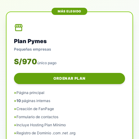
MÁS ELEGIDO
storefront
Plan Pymes
Pequeñas empresas
S/970
único pago
ORDENAR PLAN
»
Página principal
»
10
páginas internas
»
Creación de FanPage
»
Formulario de contactos
»
Incluye Hosting Plan Mínimo
»
Registro de Dominio .com .net .org