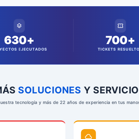
layers
confirmation_number
630+
700+
YECTOS EJECUTADOS
TICKETS RESUELT
MÁS
SOLUCIONES
Y SERVICI
uestra tecnología y más de 22 años de experiencia en tus mano
cloud_queue