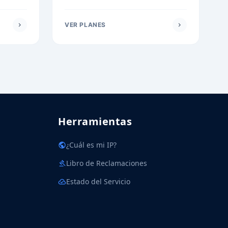
chevron_right
VER PLANES
chevron_right
Herramientas
public
¿Cuál es mi IP?
gavel
Libro de Reclamaciones
cloud_done
Estado del Servicio