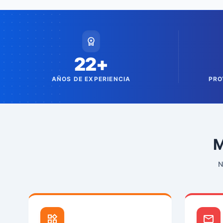
workspace_premium
22+
AÑOS DE EXPERIENCIA
PRO
N
widgets
mail