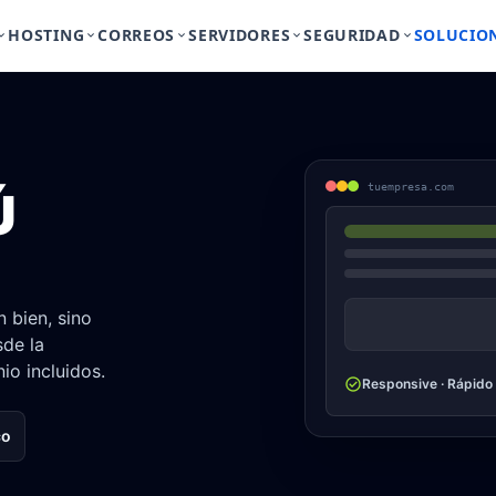
HOSTING
CORREOS
SERVIDORES
SEGURIDAD
SOLUCIO
d_arrow_down
keyboard_arrow_down
keyboard_arrow_down
keyboard_arrow_down
keyboard_arrow_down
tuempresa.com
Ú
 bien, sino
de la
io incluidos.
check_circle
Responsive · Rápido 
co