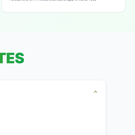
TES
expand_more